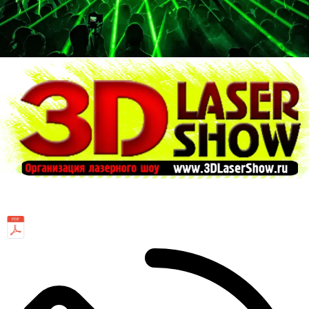
Скачать презентацию
+79217924867